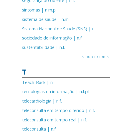
segurança do doente | n.f.
sintomas | n.m.pl.
sistema de saúde | n.m.
Sistema Nacional de Saúde (SNS) | n.
sociedade de informação | n.f.
sustentabilidade | n.f.
BACK TO TOP
T
Teach-Back | n.
tecnologias da informação | n.f.pl.
telecardiologia | n.f.
teleconsulta em tempo diferido | n.f.
teleconsulta em tempo real | n.f.
teleconsulta | n.f.