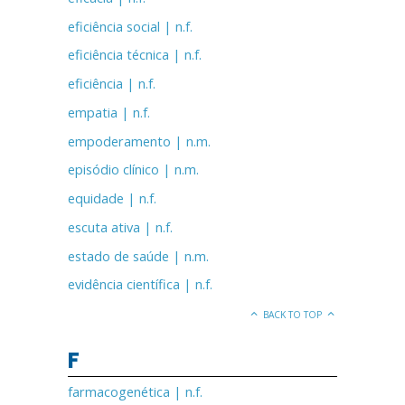
eficiência social | n.f.
eficiência técnica | n.f.
eficiência | n.f.
empatia | n.f.
empoderamento | n.m.
episódio clínico | n.m.
equidade | n.f.
escuta ativa | n.f.
estado de saúde | n.m.
evidência científica | n.f.
BACK TO TOP
F
farmacogenética | n.f.