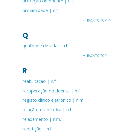
proteção do doente | n.f.
proximidade | n.f.
BACK TO TOP
Q
qualidade de vida | n.f.
BACK TO TOP
R
reabilitação | n.f.
recuperação do doente | n.f.
registo clínico eletrónico | n.m.
relação terapêutica | n.f.
relaxamento | n.m.
repetição | n.f.