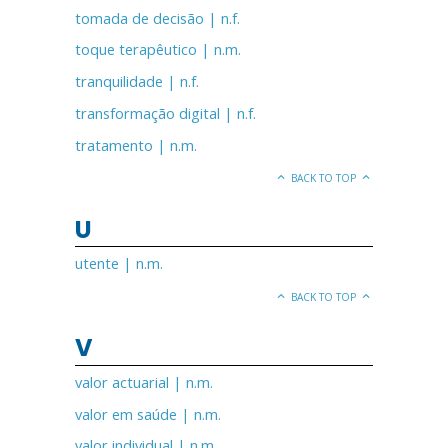
tomada de decisão | n.f.
toque terapêutico | n.m.
tranquilidade | n.f.
transformação digital | n.f.
tratamento | n.m.
BACK TO TOP
U
utente | n.m.
BACK TO TOP
V
valor actuarial | n.m.
valor em saúde | n.m.
valor individual | n.m.