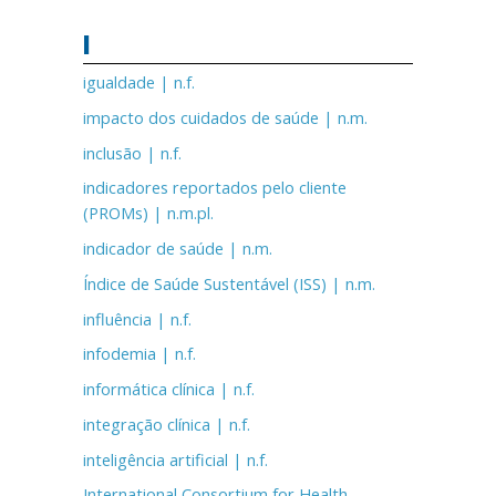
I
igualdade | n.f.
impacto dos cuidados de saúde | n.m.
inclusão | n.f.
indicadores reportados pelo cliente
(PROMs) | n.m.pl.
indicador de saúde | n.m.
Índice de Saúde Sustentável (ISS) | n.m.
influência | n.f.
infodemia | n.f.
informática clínica | n.f.
integração clínica | n.f.
inteligência artificial | n.f.
International Consortium for Health