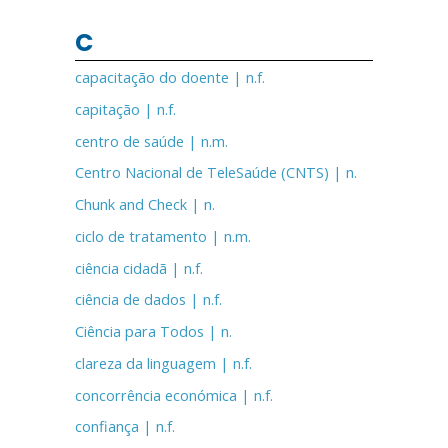
C
capacitação do doente | n.f.
capitação | n.f.
centro de saúde | n.m.
Centro Nacional de TeleSaúde (CNTS) | n.
Chunk and Check | n.
ciclo de tratamento | n.m.
ciência cidadã | n.f.
ciência de dados | n.f.
Ciência para Todos | n.
clareza da linguagem | n.f.
concorrência económica | n.f.
confiança | n.f.