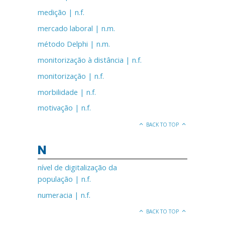
medição | n.f.
mercado laboral | n.m.
método Delphi | n.m.
monitorização à distância | n.f.
monitorização | n.f.
morbilidade | n.f.
motivação | n.f.
BACK TO TOP
N
nível de digitalização da
população | n.f.
numeracia | n.f.
BACK TO TOP