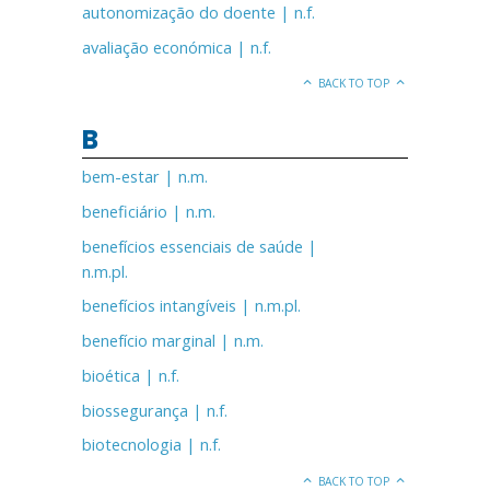
autonomização do doente | n.f.
avaliação económica | n.f.
BACK TO TOP
B
bem-estar | n.m.
beneficiário | n.m.
benefícios essenciais de saúde |
n.m.pl.
benefícios intangíveis | n.m.pl.
benefício marginal | n.m.
bioética | n.f.
biossegurança | n.f.
biotecnologia | n.f.
BACK TO TOP