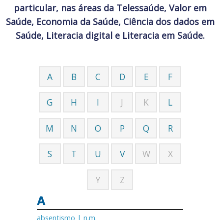
particular, nas áreas da Telessaúde, Valor em
Saúde, Economia da Saúde, Ciência dos dados em
Saúde, Literacia digital e Literacia em Saúde.
A
B
C
D
E
F
G
H
I
J
K
L
M
N
O
P
Q
R
S
T
U
V
W
X
Y
Z
A
absentismo | n.m.