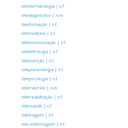
teledermatologia | n.f.
telediagnóstico | n.m.
teleformação | n.f.
telemedicina | n.f.
telemonitorização | n.f.
telenefrologia | n.f.
telenutrição | n.f.
telepneumologia | n.f.
telepsicologia | n.f.
telerrastreio | n.m.
telerreabilitação | n.f.
telessaúde | n.f.
teletriagem | n.f.
tele-enfermagem | n.f.