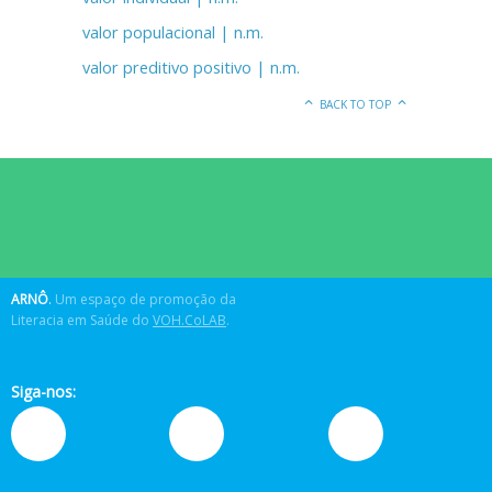
valor populacional | n.m.
valor preditivo positivo | n.m.
BACK TO TOP
ARNÔ
.
Um espaço de promoção da
Literacia em Saúde do
VOH.CoLAB
.
Siga-nos: