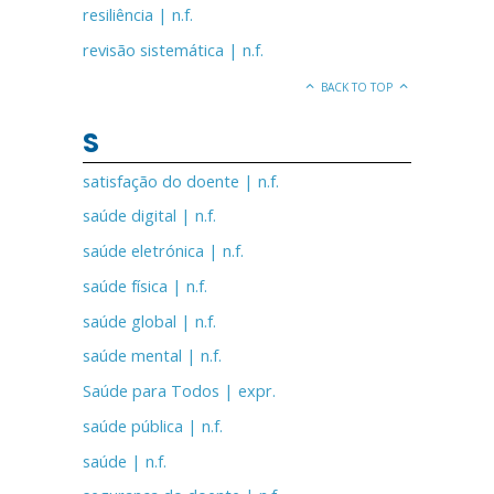
resiliência | n.f.
revisão sistemática | n.f.
BACK TO TOP
S
satisfação do doente | n.f.
saúde digital | n.f.
saúde eletrónica | n.f.
saúde física | n.f.
saúde global | n.f.
saúde mental | n.f.
Saúde para Todos | expr.
saúde pública | n.f.
saúde | n.f.