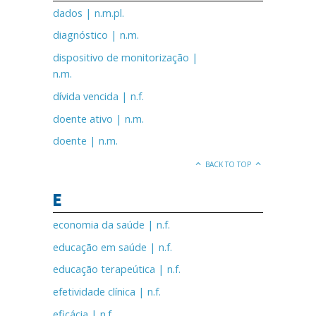
dados | n.m.pl.
diagnóstico | n.m.
dispositivo de monitorização |
n.m.
dívida vencida | n.f.
doente ativo | n.m.
doente | n.m.
BACK TO TOP
E
economia da saúde | n.f.
educação em saúde | n.f.
educação terapeútica | n.f.
efetividade clínica | n.f.
eficácia | n.f.