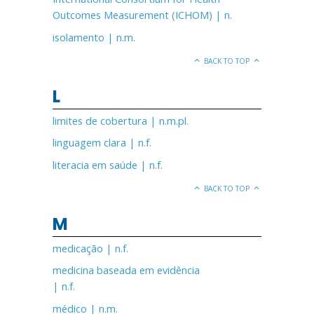
Outcomes Measurement (ICHOM) | n.
isolamento | n.m.
BACK TO TOP
L
limites de cobertura | n.m.pl.
linguagem clara | n.f.
literacia em saúde | n.f.
BACK TO TOP
M
medicação | n.f.
medicina baseada em evidência
| n.f.
médico | n.m.