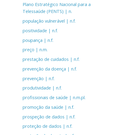
Plano Estratégico Nacional para a
Telessaúde (PENTS) | n.
população vulnerável | n.f.
positividade | n.f.
poupança | n.f.
preço | n.m.
prestação de cuidados | n.f.
prevenção da doença | n.f.
prevenção | n.f.
produtividade | n.f.
profissionais de saúde | n.m.pl.
promoção da saúde | n.f.
prospeção de dados | n.f.
proteção de dados | n.f.