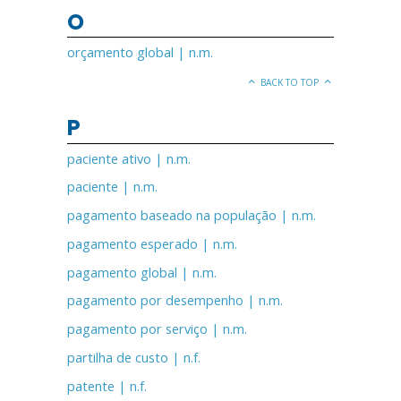
O
orçamento global | n.m.
BACK TO TOP
P
paciente ativo | n.m.
paciente | n.m.
pagamento baseado na população | n.m.
pagamento esperado | n.m.
pagamento global | n.m.
pagamento por desempenho | n.m.
pagamento por serviço | n.m.
partilha de custo | n.f.
patente | n.f.