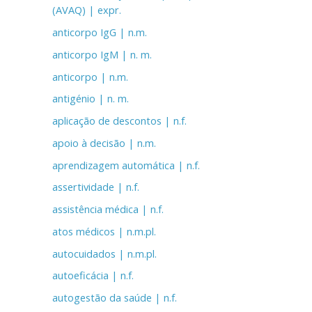
(AVAQ) | expr.
anticorpo IgG | n.m.
anticorpo IgM | n. m.
anticorpo | n.m.
antigénio | n. m.
aplicação de descontos | n.f.
apoio à decisão | n.m.
aprendizagem automática | n.f.
assertividade | n.f.
assistência médica | n.f.
atos médicos | n.m.pl.
autocuidados | n.m.pl.
autoeficácia | n.f.
autogestão da saúde | n.f.