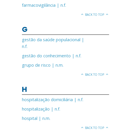
farmacovigilância | n.f.
BACK TO TOP
G
gestão da saúde populacional |
n.f.
gestão do conhecimento | n.f.
grupo de risco | n.m.
BACK TO TOP
H
hospitalização domiciliária | n.f.
hospitalização | n.f.
hospital | n.m.
BACK TO TOP