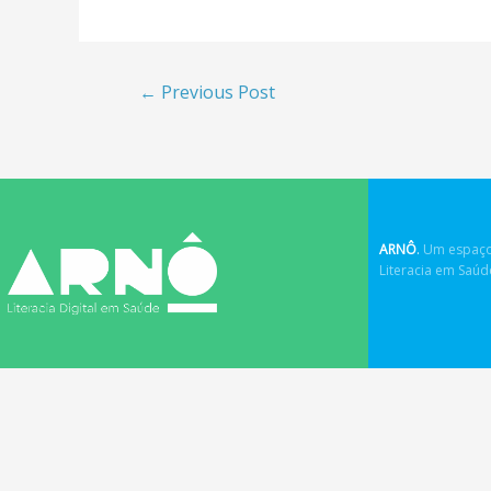
←
Previous Post
ARNÔ
.
Um espaço
Literacia em Saú