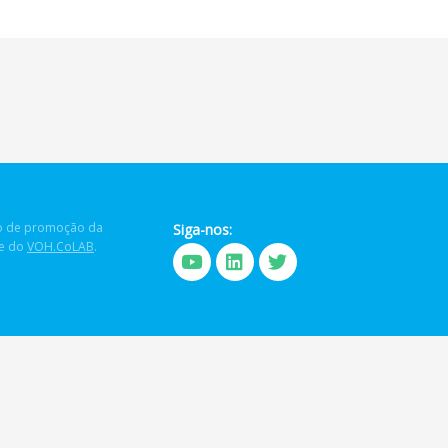
 de promoção da
Siga-nos:
de do
VOH.CoLAB
.