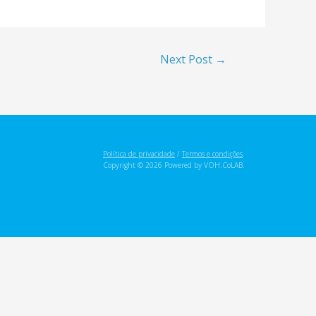
Next Post
→
Política de privacidade
/
Termos e condições
.
Copyright © 2026 Powered by VOH.CoLAB.