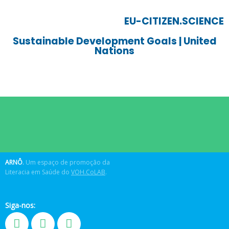
EU-CITIZEN.SCIENCE
Sustainable Development Goals | United
Nations
ARNÔ
.
Um espaço de promoção da
Literacia em Saúde do
VOH.CoLAB
.
Siga-nos: