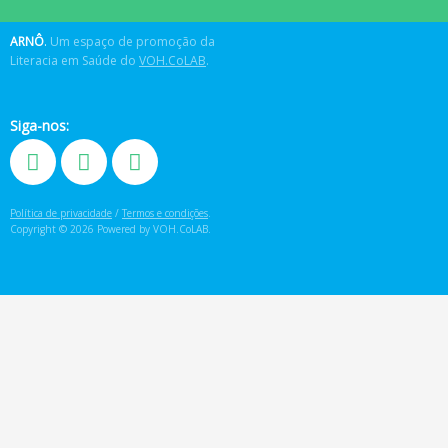
ARNÔ
.
Um espaço de promoção da
Literacia em Saúde do
VOH.CoLAB
.
Siga-nos:
Política de privacidade
/
Termos e condições
.
Copyright © 2026 Powered by VOH.CoLAB.