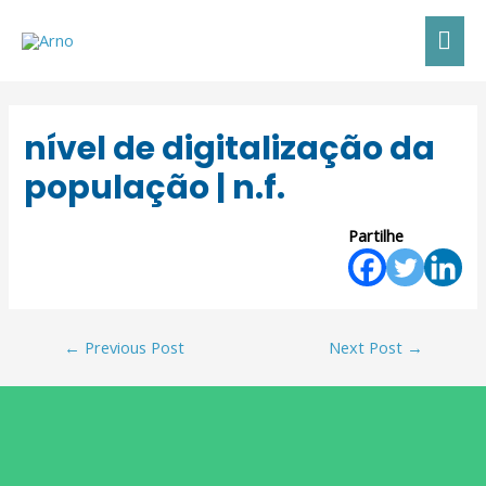
MAI
ME
nível de digitalização da
população | n.f.
Partilhe
Post
←
Previous Post
Next Post
→
navigation