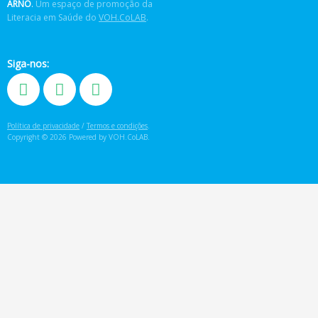
ARNÔ
.
Um espaço de promoção da
Literacia em Saúde do
VOH.CoLAB
.
Siga-nos:
Política de privacidade
/
Termos e condições
.
Copyright © 2026 Powered by VOH.CoLAB.