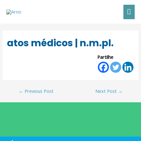
atos médicos | n.m.pl.
Partilhe
←
Previous Post
Next Post
→