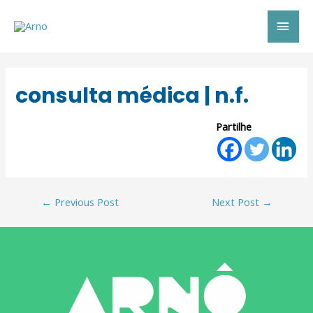
consulta médica | n.f.
Partilhe
←
Previous Post
Next Post
→