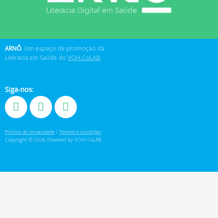
ARNÔ
.
Um espaço de promoção da
Literacia em Saúde do
VOH.CoLAB
.
Siga-nos:
Política de privacidade
/
Termos e condições
.
Copyright © 2026 Powered by VOH.CoLAB.