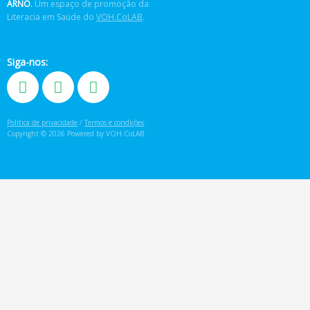
ARNÔ
.
Um espaço de promoção da
Literacia em Saúde do
VOH.CoLAB
.
Siga-nos:
Política de privacidade
/
Termos e condições
.
Copyright © 2026 Powered by VOH.CoLAB.