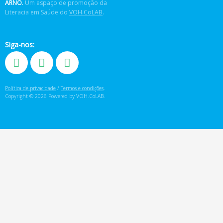
ARNÔ
.
Um espaço de promoção da
Literacia em Saúde do
VOH.CoLAB
.
Siga-nos:
Política de privacidade
/
Termos e condições
.
Copyright © 2026 Powered by VOH.CoLAB.