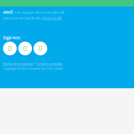
ARNÔ
.
Um espaço de promoção da
Literacia em Saúde do
VOH.CoLAB
.
Siga-nos:
Política de privacidade
/
Termos e condições
.
Copyright © 2026 Powered by VOH.CoLAB.