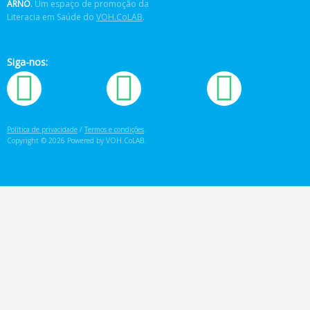
ARNÔ
.
Um espaço de promoção da
Literacia em Saúde do
VOH.CoLAB
.
Siga-nos:
Política de privacidade
/
Termos e condições
.
Copyright © 2026 Powered by VOH.CoLAB.