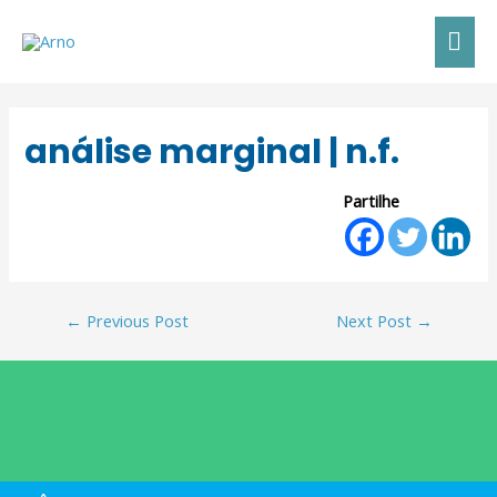
análise marginal | n.f.
Partilhe
←
Previous Post
Next Post
→