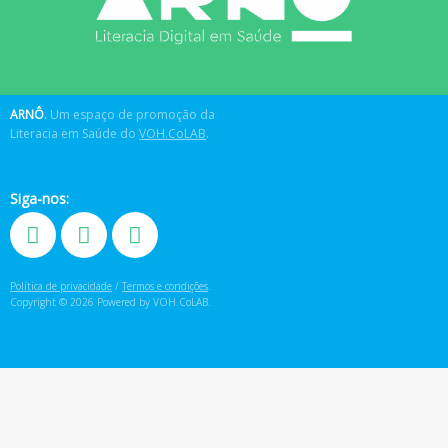
ARNÔ
.
Um espaço de promoção da
Literacia em Saúde do
VOH.CoLAB
.
Siga-nos:
Política de privacidade
/
Termos e condições
.
Copyright © 2026 Powered by VOH.CoLAB.