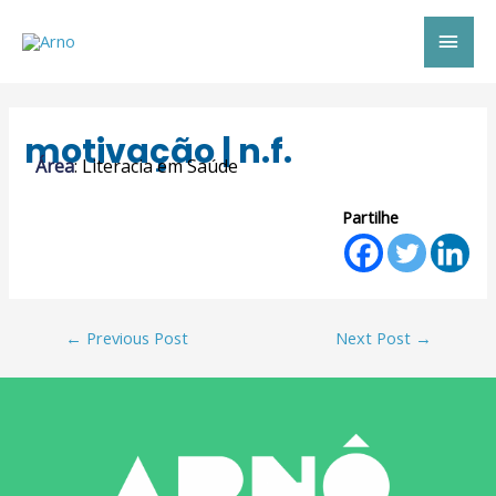
motivação | n.f.
Área
: Literacia em Saúde
Partilhe
←
Previous Post
Next Post
→