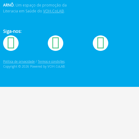
ARNÔ
.
Um espaço de promoção da
Literacia em Saúde do
VOH.CoLAB
.
Siga-nos:
Política de privacidade
/
Termos e condições
.
Copyright © 2026 Powered by VOH.CoLAB.