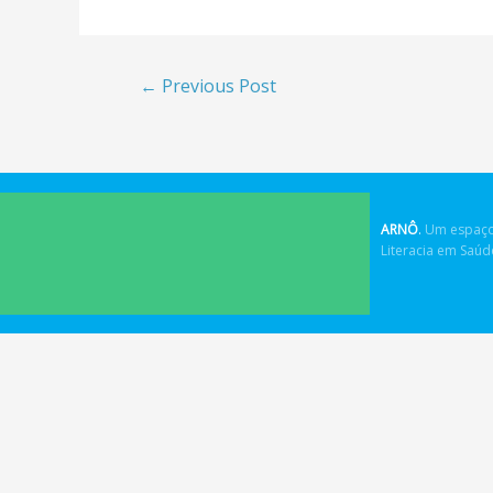
←
Previous Post
ARNÔ
.
Um espaço
Literacia em Saú