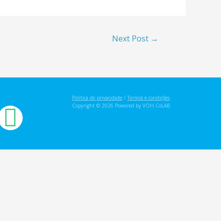
Next Post
→
Política de privacidade
/
Termos e condições
.
Copyright © 2026 Powered by VOH.CoLAB.