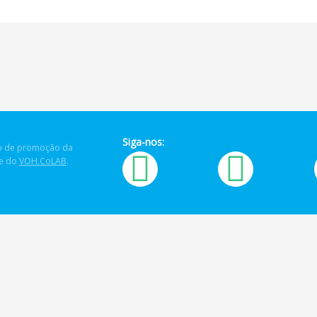
Siga-nos:
 de promoção da
de do
VOH.CoLAB
.