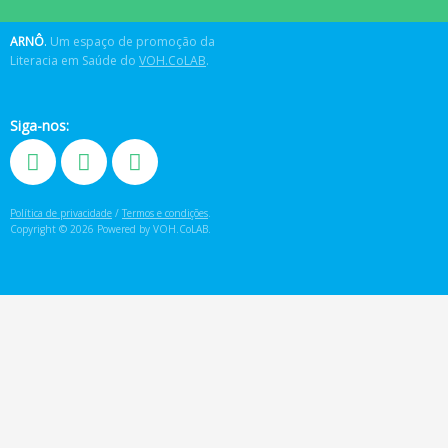
ARNÔ
.
Um espaço de promoção da
Literacia em Saúde do
VOH.CoLAB
.
Siga-nos:
Política de privacidade
/
Termos e condições
.
Copyright © 2026 Powered by VOH.CoLAB.