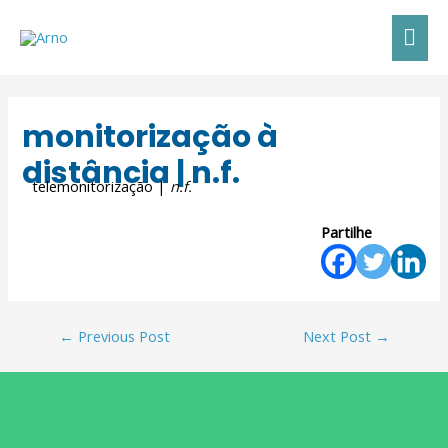
monitorização à
distância | n.f.
telemonitorização |
n.f.
Partilhe
←
Previous Post
Next Post
→