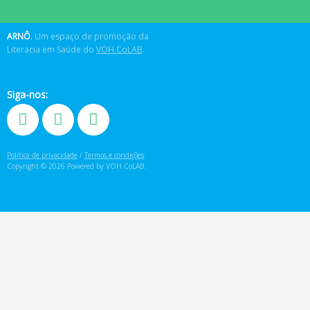
ARNÔ
.
Um espaço de promoção da
Literacia em Saúde do
VOH.CoLAB
.
Siga-nos:
Política de privacidade
/
Termos e condições
.
Copyright © 2026 Powered by VOH.CoLAB.