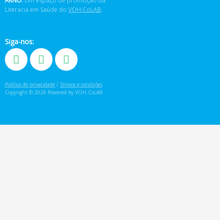
ARNÔ
.
Um espaço de promoção da
Literacia em Saúde do
VOH.CoLAB
.
Siga-nos:
Política de privacidade
/
Termos e condições
.
Copyright © 2026 Powered by VOH.CoLAB.