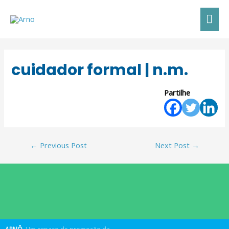
cuidador formal | n.m.
Partilhe
←
Previous Post
Next Post
→