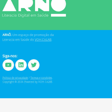
ARNÔ
.
Um espaço de promoção da
Literacia em Saúde do
VOH.CoLAB
.
Siga-nos:
Política de privacidade
/
Termos e condições
.
Copyright © 2026 Powered by VOH.CoLAB.