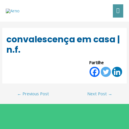
convalescença em casa |
n.f.
Partilhe
←
Previous Post
Next Post
→