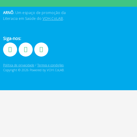
ARNÔ
.
Um espaço de promoção da
Literacia em Saúde do
VOH.CoLAB
.
Siga-nos:
Política de privacidade
/
Termos e condições
.
Copyright © 2026 Powered by VOH.CoLAB.