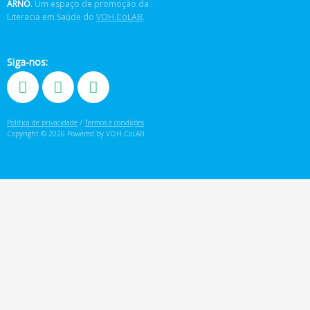
ARNÔ
.
Um espaço de promoção da
Literacia em Saúde do
VOH.CoLAB
.
Siga-nos:
Política de privacidade
/
Termos e condições
.
Copyright © 2026 Powered by VOH.CoLAB.