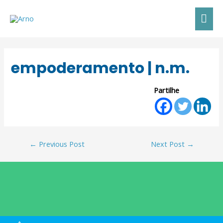
empoderamento | n.m.
Partilhe
←
Previous Post
Next Post
→