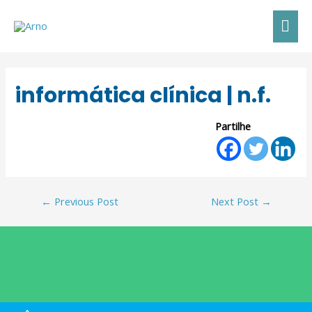
informática clínica | n.f.
Partilhe
←
Previous Post
Next Post
→