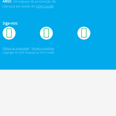
ARNÔ
.
Um espaço de promoção da
Literacia em Saúde do
VOH.CoLAB
.
Siga-nos:
Política de privacidade
/
Termos e condições
.
Copyright © 2026 Powered by VOH.CoLAB.