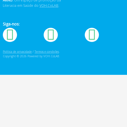
ARNÔ
.
Um espaço de promoção da
Literacia em Saúde do
VOH.CoLAB
.
Siga-nos:
Política de privacidade
/
Termos e condições
.
Copyright © 2026 Powered by VOH.CoLAB.