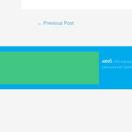
←
Previous Post
ARNÔ
.
Um espaço
Literacia em Saú