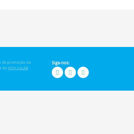
 de promoção da
Siga-nos:
de do
VOH.CoLAB
.