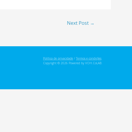
Next Post
→
Política de privacidade
/
Termos e condições
.
Copyright © 2026 Powered by VOH.CoLAB.