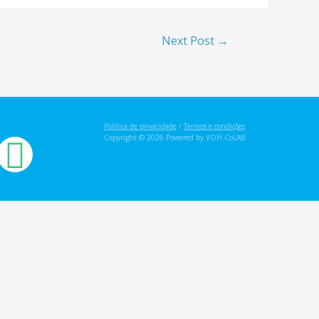
Next Post
→
Política de privacidade
/
Termos e condições
.
Copyright © 2026 Powered by VOH.CoLAB.