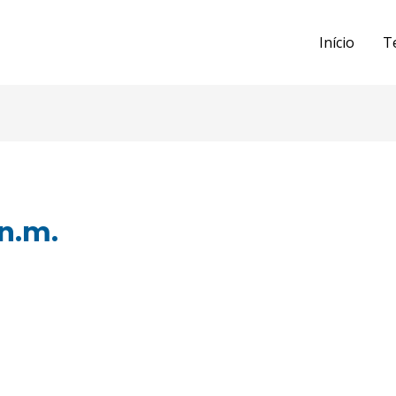
Início
T
 n.m.