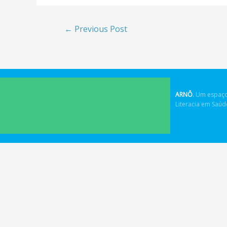
←
Previous Post
ARNÔ
.
Um espaço
Literacia em Saú