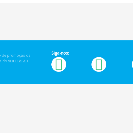
Siga-nos:
 de promoção da
de do
VOH.CoLAB
.