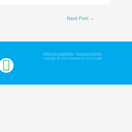
Next Post
→
Política de privacidade
/
Termos e condições
.
Copyright © 2026 Powered by VOH.CoLAB.