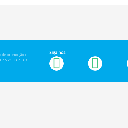
Siga-nos:
 de promoção da
de do
VOH.CoLAB
.