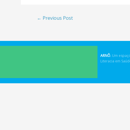
←
Previous Post
ARNÔ
.
Um espaço
Literacia em Saú