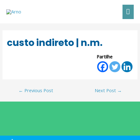
custo indireto | n.m.
Partilhe
←
Previous Post
Next Post
→