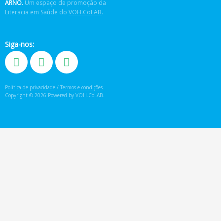
ARNÔ
.
Um espaço de promoção da
Literacia em Saúde do
VOH.CoLAB
.
Siga-nos:
Política de privacidade
/
Termos e condições
.
Copyright © 2026 Powered by VOH.CoLAB.